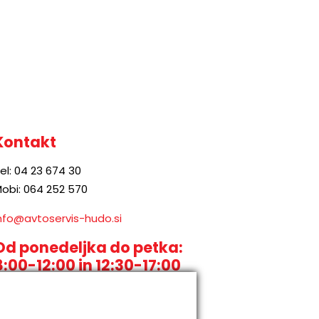
Kontakt
el: 04 23 674 30
obi: 064 252 570
nfo@avtoservis-hudo.si
Od ponedeljka do petka:
8:00-12:00 in 12:30-17:00