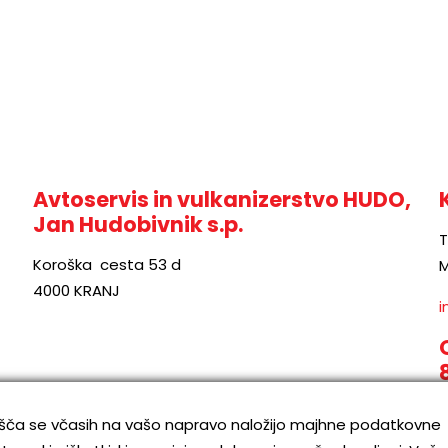
Avtoservis in vulkanizerstvo HUDO,
Jan Hudobivnik s.p.
T
Koroška cesta 53 d
M
4000 KRANJ
i
tišča se včasih na vašo napravo naložijo majhne podatkovne