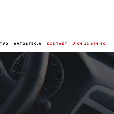
STVO
AVTOSTEKLA
KONTAKT
04 23 674 60
s