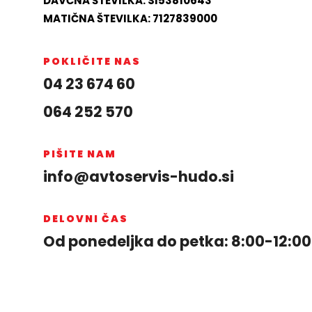
DAVČNA ŠTEVILKA: SI53810643
MATIČNA ŠTEVILKA: 7127839000
POKLIČITE NAS
04 23 674 60
064 252 570
PIŠITE NAM
info@avtoservis-hudo.si
DELOVNI ČAS
Od ponedeljka do petka:
8:00-12:00 