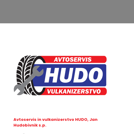
Avtoservis in vulkanizerstvo HUDO, Jan
Hudobivnik s.p.