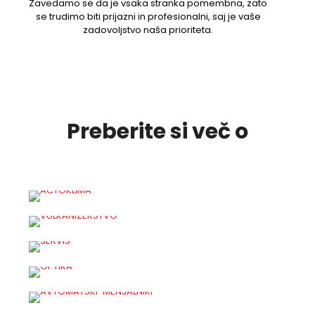
Zavedamo se da je vsaka stranka pomembna, zato
se trudimo biti prijazni in profesionalni, saj je vaše
zadovoljstvo naša prioriteta.
Preberite si več o
AVTOKLIMA
VULKANIZERSTVO
AVTOSERVIS
AVTOMATSKI
AVTOOPTIKA
MENJALNIKI
AVTOSTEKLA