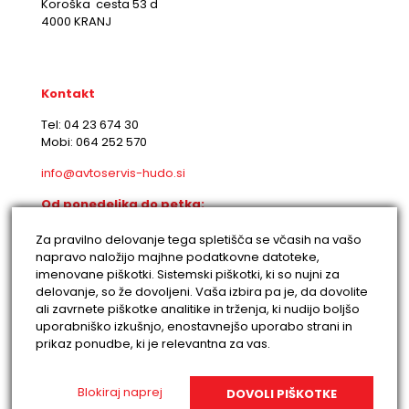
Koroška cesta 53 d
4000 KRANJ
Kontakt
Tel: 04 23 674 30
Mobi: 064 252 570
info@avtoservis-hudo.si
Od ponedeljka do petka:
8:00-12:00 in 12:30-17:00
Za pravilno delovanje tega spletišča se včasih na vašo
napravo naložijo majhne podatkovne datoteke,
imenovane piškotki. Sistemski piškotki, ki so nujni za
delovanje, so že dovoljeni. Vaša izbira pa je, da dovolite
ali zavrnete piškotke analitike in trženja, ki nudijo boljšo
uporabniško izkušnjo, enostavnejšo uporabo strani in
prikaz ponudbe, ki je relevantna za vas.
©
2026 |
Piškotki
|
Pogoji zasebnosti
|
Blokiraj naprej
DOVOLI PIŠKOTKE